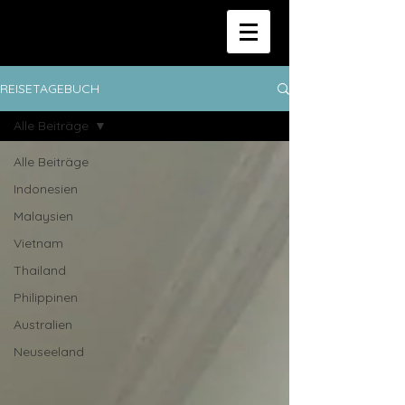
REISETAGEBUCH
Alle Beiträge
Alle Beiträge
Indonesien
Malaysien
Vietnam
Thailand
Philippinen
Australien
Neuseeland