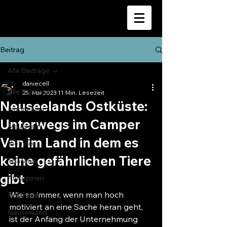
Beitrag
Alle Beiträge
daniecell
Alle Beiträge
25. Mai 2023
11 Min. Lesezeit
Neuseelands Ostküste:
Indonesien
Unterwegs im Camper
Malaysien
Van im Land in dem es
Vietnam
keine gefährlichen Tiere
Thailand
gibt
Philippinen
Wie so immer, wenn man hoch 
Australien
motiviert an eine Sache heran geht, 
Neuseeland
ist der Anfang der Unternehmung 