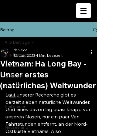
Beitrag
Alle Beiträge
daniecell
Alle Beiträge
12. Jan. 2023
4 Min. Lesezeit
Vietnam: Ha Long Bay -
Indonesien
Unser erstes
Malaysien
(natürliches) Weltwunder
Vietnam
Laut unserer Recherche gibt es 
Thailand
derzeit sieben natürliche Weltwunder. 
Philippinen
Und eines davon lag quasi knapp vor 
unseren Nasen, nur ein paar Van 
Australien
Fahrtstunden entfernt, an der Nord-
Neuseeland
Ostküste Vietnams. Also 